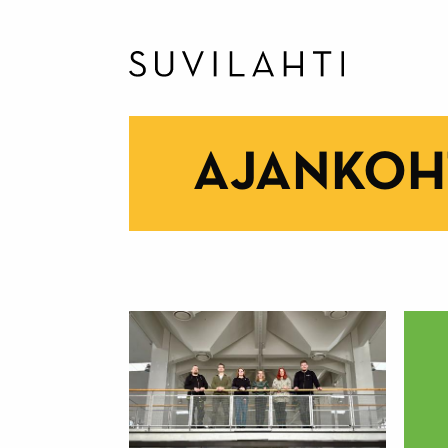
Hyppää
pääsisältöön
AJANKOH