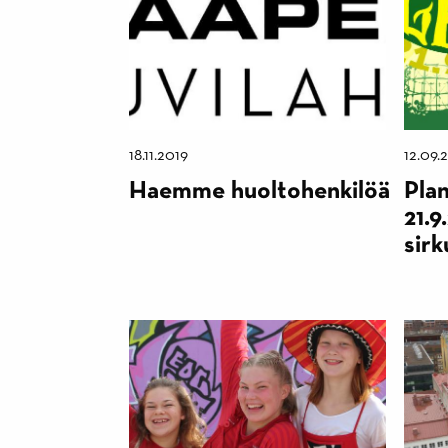
18.11.2019
12.09.
Haemme huoltohenkilöä
Plan
21.9
sirk