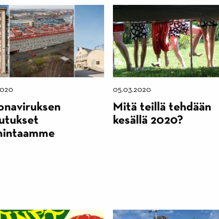
2020
05.03.2020
onaviruksen
Mitä teillä tehdään
kutukset
kesällä 2020?
mintaamme