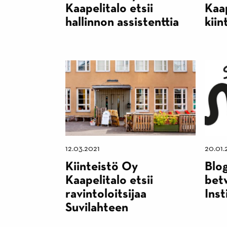
Kaapelitalo etsii
Kaap
hallinnon assistenttia
kiin
12.03.2021
20.01.
Kiinteistö Oy
Blo
Kaapelitalo etsii
bet
ravintoloitsijaa
Inst
Suvilahteen