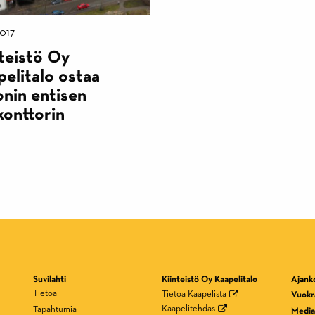
2017
teistö Oy
elitalo ostaa
onin entisen
konttorin
Ajank
Suvilahti
Kiinteistö Oy Kaapelitalo
Tietoa
Tietoa Kaapelista
Vuokra
Kaapelitehdas
Tapahtumia
Media