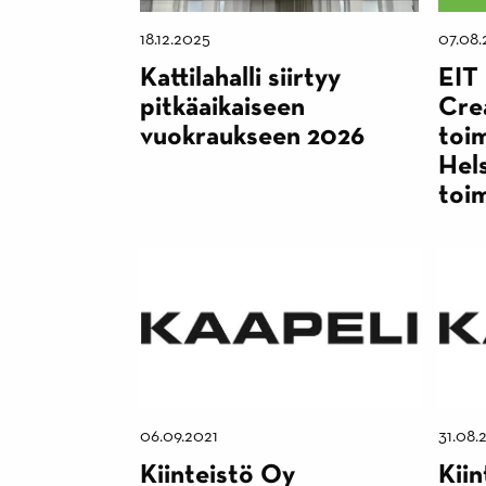
18.12.2025
07.08.
Kattilahalli siirtyy
EIT
pitkäaikaiseen
Crea
vuokraukseen 2026
toim
Hels
toi
06.09.2021
31.08.
Kiinteistö Oy
Kiin