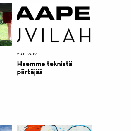
20.12.2019
Haemme teknistä
piirtäjää