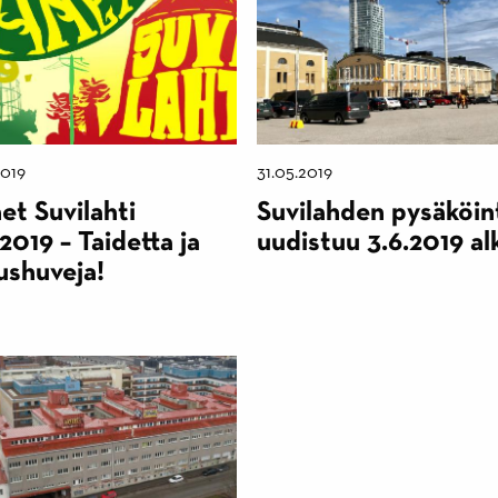
2019
31.05.2019
et Suvilahti
Suvilahden pysäköin
.2019 – Taidetta ja
uudistuu 3.6.2019 al
ushuveja!