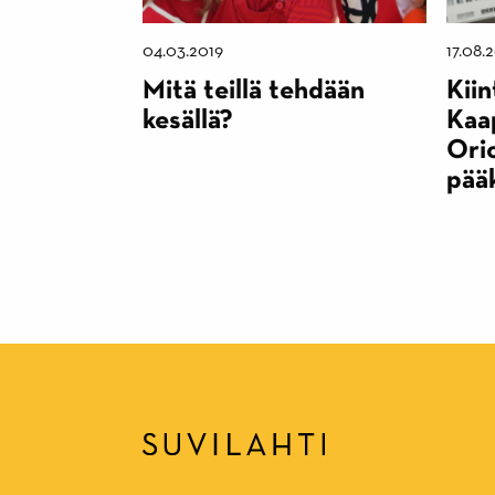
04.03.2019
17.08.
Mitä teillä tehdään
Kiin
kesällä?
Kaap
Ori
pää