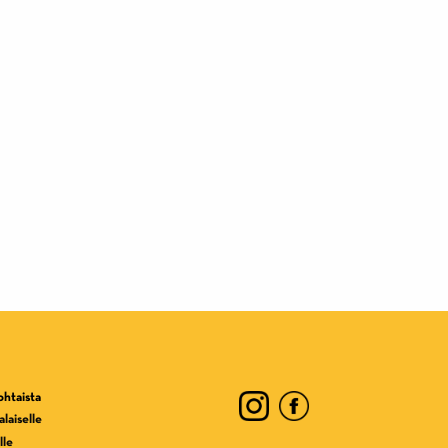
ohtaista
laiselle
lle