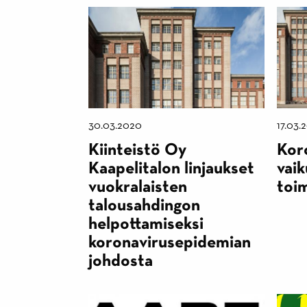
30.03.2020
17.03.
Kiinteistö Oy
Kor
Kaapelitalon linjaukset
vai
vuokralaisten
toi
talousahdingon
helpottamiseksi
koronavirusepidemian
johdosta