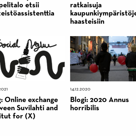
elitalo etsii
ratkaisuja
teistöassistenttia
kaupunkiympäristöj
haasteisiin
2021
14.12.2020
g: Online exchange
Blogi: 2020 Annus
ween Suvilahti and
horribilis
itut for (X)