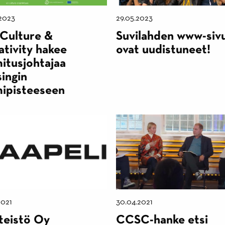
2023
29.05.2023
 Culture &
Suvilahden www-siv
tivity hakee
ovat uudistuneet!
itusjohtajaa
ingin
mipisteeseen
2021
30.04.2021
teistö Oy
CCSC-hanke etsi