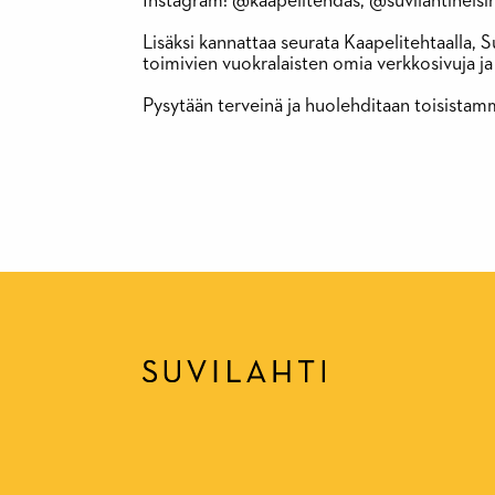
Instagram: @kaapelitehdas, @suvilahtihelsin
Lisäksi kannattaa seurata Kaapelitehtaalla, S
toimivien vuokralaisten omia verkkosivuja ja
Pysytään terveinä ja huolehditaan toisistamm