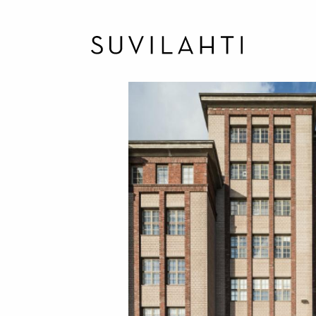
Hyppää
pääsisältöön