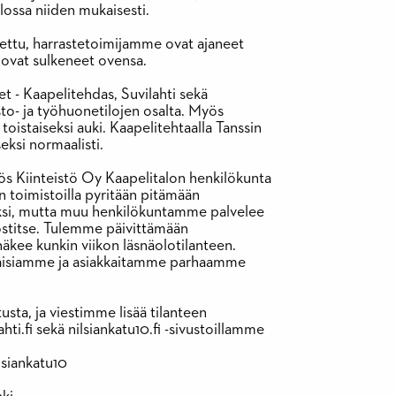
lossa niiden mukaisesti.
ttu, harrastetoimijamme ovat ajaneet
 ovat sulkeneet ovensa.
et - Kaapelitehdas, Suvilahti sekä
sto- ja työhuonetilojen osalta. Myös
toistaiseksi auki. Kaapelitehtaalla Tanssin
eksi normaalisti.
s Kiinteistö Oy Kaapelitalon henkilökunta
n toimistoilla pyritään pitämään
ksi, mutta muu henkilökuntamme palvelee
stitse. Tulemme päivittämään
näkee kunkin viikon läsnäolotilanteen.
aisiamme ja asiakkaitamme parhaamme
sta, ja viestimme lisää tilanteen
ti.fi sekä nilsiankatu10.fi -sivustoillamme
siankatu10