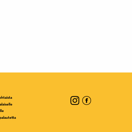
ohtaista
laiselle
lle
palautetta