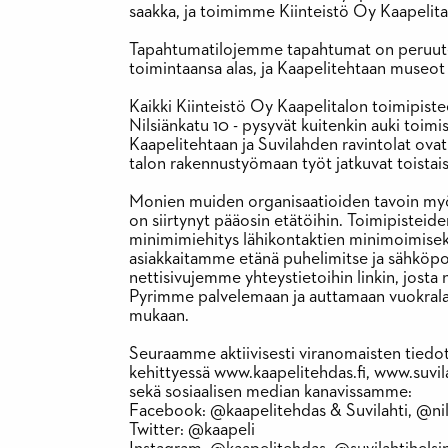
saakka, ja toimimme Kiinteistö Oy Kaapelita
Tapahtumatilojemme tapahtumat on peruute
toimintaansa alas, ja Kaapelitehtaan museot
Kaikki Kiinteistö Oy Kaapelitalon toimipiste
Nilsiänkatu 10 - pysyvät kuitenkin auki toimi
Kaapelitehtaan ja Suvilahden ravintolat ovat 
talon rakennustyömaan työt jatkuvat toistais
Monien muiden organisaatioiden tavoin myö
on siirtynyt pääosin etätöihin. Toimipisteide
minimimiehitys lähikontaktien minimoimise
asiakkaitamme etänä puhelimitse ja sähköpo
nettisivujemme yhteystietoihin linkin, josta 
Pyrimme palvelemaan ja auttamaan vuokral
mukaan.
Seuraamme aktiivisesti viranomaisten tiedotu
kehittyessä www.kaapelitehdas.fi, www.suvilah
sekä sosiaalisen median kanavissamme:
Facebook: @kaapelitehdas & Suvilahti, @nil
Twitter: @kaapeli