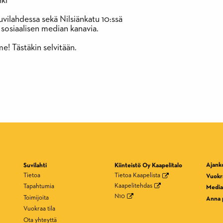
ki
uvilahdessa sekä Nilsiänkatu 10:ssä
 sosiaalisen median kanavia.
e! Tästäkin selvitään.
Ajank
Suvilahti
Kiinteistö Oy Kaapelitalo
Tietoa
Tietoa Kaapelista
Vuokra
Kaapelitehdas
Tapahtumia
Media
N10
Toimijoita
Anna 
Vuokraa tila
Ota yhteyttä