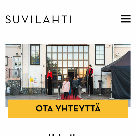
Hyppää
pääsisältöön
OTA YHTEYTTÄ