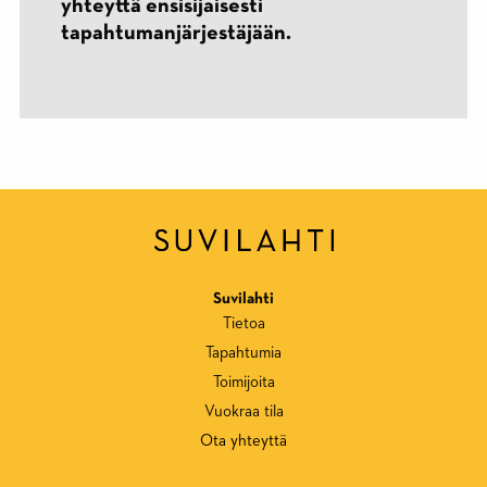
yhteyttä ensisijaisesti
tapahtumanjärjestäjään.
Suvilahti
Tietoa
Tapahtumia
Toimijoita
Vuokraa tila
Ota yhteyttä