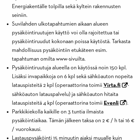
Energiakentälle tolpilla sekä kyltein rakennusten
seiniin.
Suvilahden ulkotapahtumien aikaan alueen
pysäköintiruutujen käyttö voi olla rajoitettua tai
pysäköintiruudut kokonaan poissa käytöstä. Tarkasta
mahdollisuus pysäköintiin etukäteen esim.
tapahtuman omilta www-sivuilta.
Pysäköintiruutuja alueella on käytössä noin 150 kpl.
Lisäksi invapaikkoja on 6 kpl sekä sähköauton nopeita
latauspisteitä 2 kpl (operaattorina toimii
Virta.fi
-
sähköauton latauspalvelu) ja sähköauton hitaita
latauspisteitä 4 kpl (operaattorina toimii
Evenli
).
Parkkikiekolla kaikille on 3 tuntia ilmaista
pysäköintiaikaa. Tämän jälkeen taksa on 2 € / h tai 16 €
/ vuorokausi.
Lastauspysäköinti 15 minuutin ajaksi muualle kuin