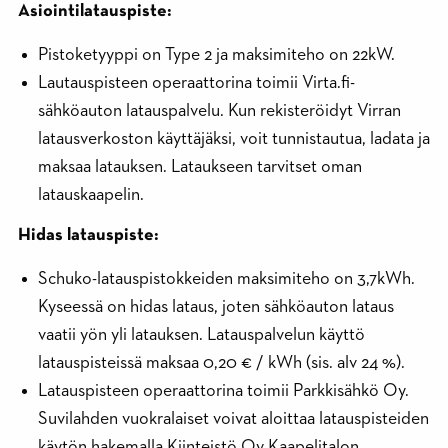
Asiointilatauspiste:
Pistoketyyppi on Type 2 ja maksimiteho on 22kW.
Lautauspisteen operaattorina toimii Virta.fi-
sähköauton latauspalvelu. Kun rekisteröidyt Virran
latausverkoston käyttäjäksi, voit tunnistautua, ladata ja
maksaa latauksen. Lataukseen tarvitset oman
latauskaapelin.
Hidas latauspiste:
Schuko-latauspistokkeiden maksimiteho on 3,7kWh.
Kyseessä on hidas lataus, joten sähköauton lataus
vaatii yön yli latauksen. Latauspalvelun käyttö
latauspisteissä maksaa 0,20 € / kWh (sis. alv 24 %).
Latauspisteen operaattorina toimii Parkkisähkö Oy.
Suvilahden vuokralaiset voivat aloittaa latauspisteiden
käytön hakemalla Kiinteistö Oy Kaapelitalon