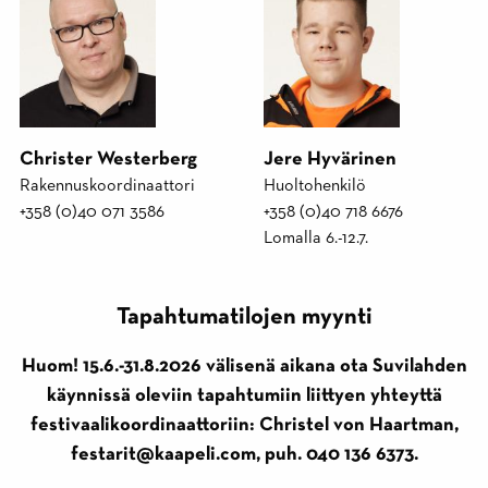
Christer Westerberg
Jere Hyvärinen
Rakennuskoordinaattori
Huoltohenkilö
+358 (0)40 071 3586
+358 (0)40 718 6676
Lomalla 6.-12.7.
Tapahtumatilojen myynti
Huom! 15.6.-31.8.2026 välisenä aikana ota Suvilahden
käynnissä oleviin tapahtumiin liittyen yhteyttä
festivaalikoordinaattoriin: Christel von Haartman,
festarit@kaapeli.com, puh. 040 136 6373.