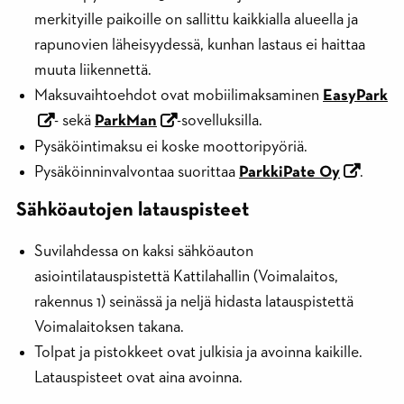
merkityille paikoille on sallittu kaikkialla alueella ja
rapunovien läheisyydessä, kunhan lastaus ei haittaa
muuta liikennettä.
Maksuvaihtoehdot ovat mobiilimaksaminen
EasyPark
- sekä
ParkMan
-sovelluksilla.
Pysäköintimaksu ei koske moottoripyöriä.
Pysäköinninvalvontaa suorittaa
ParkkiPate Oy
.
Sähköautojen latauspisteet
Suvilahdessa on kaksi sähköauton
asiointilatauspistettä Kattilahallin (Voimalaitos,
rakennus 1) seinässä ja neljä hidasta latauspistettä
Voimalaitoksen takana.
Tolpat ja pistokkeet ovat julkisia ja avoinna kaikille.
Latauspisteet ovat aina avoinna.