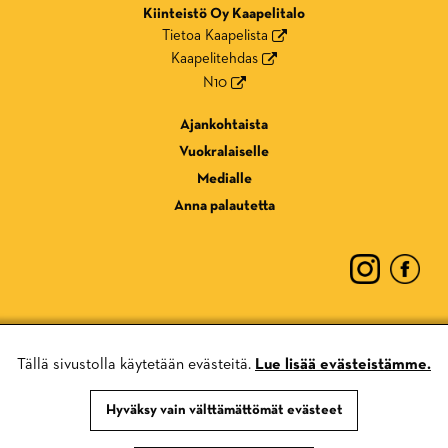
Kiinteistö Oy Kaapelitalo
Tietoa Kaapelista
Kaapelitehdas
N10
Ajankohtaista
Vuokralaiselle
Medialle
Anna palautetta
Tällä sivustolla käytetään evästeitä.
Lue lisää evästeistämme.
Tietosuojaseloste
Evästekäytännöt
Hyväksy vain välttämättömät evästeet