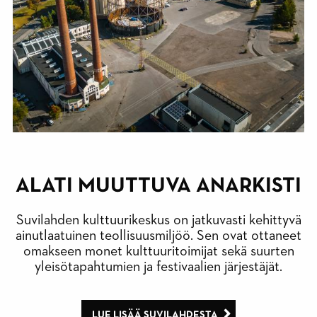
ALATI MUUTTUVA ANARKISTI
Suvilahden kulttuurikeskus on jatkuvasti kehittyvä
ainutlaatuinen teollisuusmiljöö. Sen ovat ottaneet
omakseen monet kulttuuritoimijat sekä suurten
yleisötapahtumien ja festivaalien järjestäjät.
LUE LISÄÄ SUVILAHDESTA