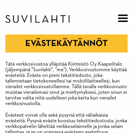
Hyppää
pääsisältöön
EVÄSTEKÄYTÄNNÖT
Tätä verkkosivustoa ylläpitää Kiinteistö Oy Kaapelitalo
(jäljempänä "Suvilahti", "me"). Verkkosivustomme käyttää
evästeitä. Eväste on pieni tekstitiedosto, joka
tallennetaan tietokoneellesi tai mobiililaitteellesi, kun
vierailet verkkosivustollamme. Tällä tavalla verkkosivusto
muistaa vierailemasi sivut ja mieltymyksesi, joten sinun ei
tarvitse valita niitä uudelleen joka kerta kun vierailet
verkkosivustolla.
Evästeet voivat olla sekä pysyviä että väliaikaisia
evästeitä. Pysyvä eväste koostuu tekstitiedostosta, jonka
verkkopalvelin lähettää verkkoselaimelle ja jonka selain
tallentaa, ja se on voimassa evästeen asetettuun