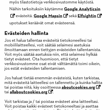
myös tilastotietoja verkkosivustomme käytöstä.
Näihin tarkoituksiin käytämme
Google Analyticsin
evästeitä.
Google Mapsin
sekä
Elfsightin
upotukset keräävät omat evästeensä.
Evästeiden hallinta
Jos et halua tallentaa evästeitä tietokoneellesi tai
mobiililaitteellesi, voit säätää selaimesi asetuksia
ilmoittamaan ennen tiettyjen evästeiden tallentamista.
Voit myös säätää asetuksia niin, että selaimesi hylkää
tietyt evästeet. Ota huomioon, että tietyt
verkkosivustomme osat eivät välttämättä toimi oikein,
jos estät evästeiden tallentamisen.
Jos haluat tietää enemmän evästeistä, kuten tarkistaa,
mitä evästeitä laitteellesi on tallennettu ja kuinka hallita
tai poistaa niitä, käy osoitteessa
aboutcookies.org
tai
allaboutcookies.org
.
Voit tarkistaa ja / tai poistaa evästeet aina laitteeltasi.
Voit poistaa kaikki evästeet tietokoneeltasi ja asettaa