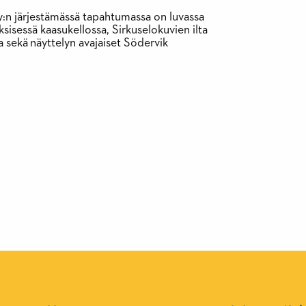
ry:n järjestämässä tapahtumassa on luvassa
sisessä kaasukellossa, Sirkuselokuvien ilta
a sekä näyttelyn avajaiset Södervik