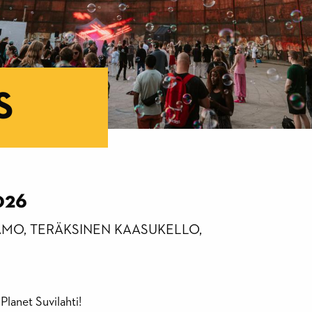
S
026
AMO, TERÄKSINEN KAASUKELLO,
Planet Suvilahti!