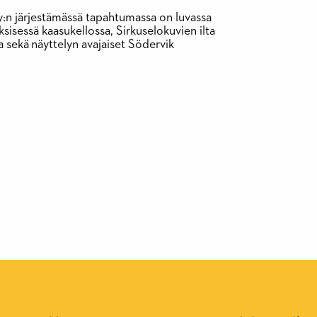
ry:n järjestämässä tapahtumassa on luvassa
sisessä kaasukellossa, Sirkuselokuvien ilta
a sekä näyttelyn avajaiset Södervik