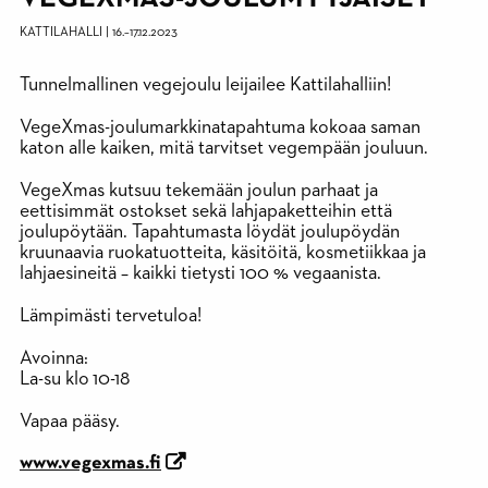
KATTILAHALLI
|
16.
–
17.12.2023
Tunnelmallinen vegejoulu leijailee Kattilahalliin!
VegeXmas-joulumarkkinatapahtuma kokoaa saman
katon alle kaiken, mitä tarvitset vegempään jouluun.
VegeXmas kutsuu tekemään joulun parhaat ja
eettisimmät ostokset sekä lahjapaketteihin että
joulupöytään. Tapahtumasta löydät joulupöydän
kruunaavia ruokatuotteita, käsitöitä, kosmetiikkaa ja
lahjaesineitä – kaikki tietysti 100 % vegaanista.
Lämpimästi tervetuloa!
Avoinna:
La-su klo 10-18
Vapaa pääsy.
www.vegexmas.fi