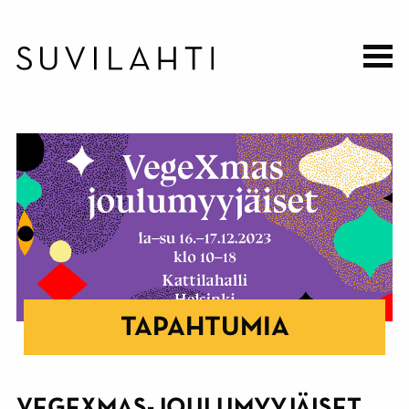
Hyppää
pääsisältöön
TAPAHTUMIA
VEGEXMAS-JOULUMYYJÄISET