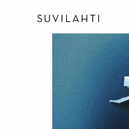
Hyppää
pääsisältöön