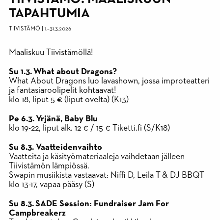
TAPAHTUMIA
TIIVISTÄMÖ
|
1.
–
31.3.2026
Maaliskuu Tiivistämöllä!
Su 1.3. What about Dragons?
What About Dragons luo lavashown, jossa improteatteri
ja fantasiaroolipelit kohtaavat!
klo 18, liput 5 € (liput ovelta) (K13)
Pe 6.3. Yrjänä, Baby Blu
klo 19-22, liput alk. 12 € / 15 € Tiketti.fi (S/K18)
Su 8.3. Vaatteidenvaihto
Vaatteita ja käsityömateriaaleja vaihdetaan jälleen
Tiivistämön lämpiössä.
Swapin musiikista vastaavat: Niffi D, Leila T & DJ BBQT
klo 13-17, vapaa pääsy (S)
Su 8.3. SADE Session: Fundraiser Jam For
Campbreakerz