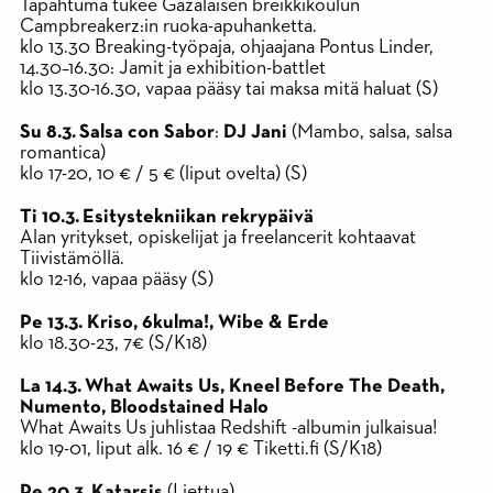
Tapahtuma tukee Gazalaisen breikkikoulun
Campbreakerz:in ruoka-apuhanketta.
klo 13.30 Breaking-työpaja, ohjaajana Pontus Linder,
14.30–16.30: Jamit ja exhibition-battlet
klo 13.30-16.30, vapaa pääsy tai maksa mitä haluat (S)
Su 8.3. Salsa con Sabor
:
DJ Jani
(Mambo, salsa, salsa
romantica)
klo 17-20, 10 € / 5 € (liput ovelta) (S)
Ti 10.3. Esitystekniikan rekrypäivä
Alan yritykset, opiskelijat ja freelancerit kohtaavat
Tiivistämöllä.
klo 12-16, vapaa pääsy (S)
Pe 13.3.
Kriso, 6kulma!, Wibe & Erde
klo 18.30-23, 7€ (S/K18)
La 14.3. What Awaits Us, Kneel Before The Death,
Numento, Bloodstained Halo
What Awaits Us juhlistaa Redshift -albumin julkaisua!
klo 19-01, liput alk. 16 € / 19 € Tiketti.fi (S/K18)
Pe 20.3. Katarsis
(Liettua)