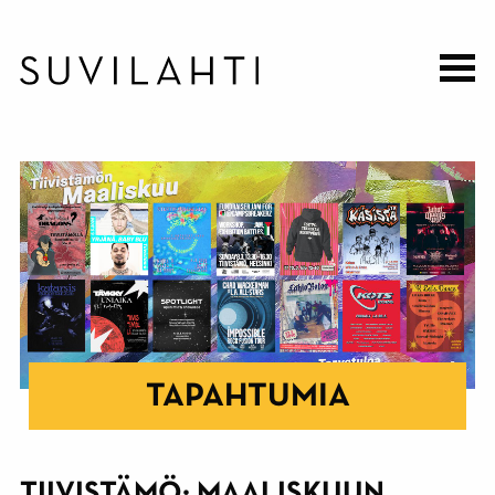
Hyppää
pääsisältöön
TAPAHTUMIA
TIIVISTÄMÖ: MAALISKUUN