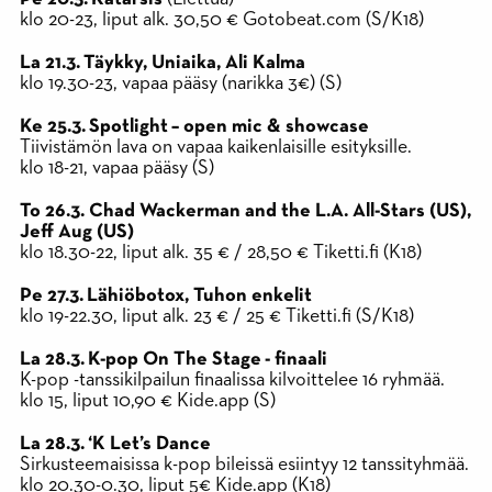
klo 20-23, liput alk. 30,50 € Gotobeat.com (S/K18)
La 21.3. Täykky, Uniaika, Ali Kalma
klo 19.30-23, vapaa pääsy (narikka 3€) (S)
Ke 25.3. Spotlight – open mic & showcase
Tiivistämön lava on vapaa kaikenlaisille esityksille.
klo 18-21, vapaa pääsy (S)
To 26.3. Chad Wackerman and the L.A. All-Stars (US),
Jeff Aug (US)
klo 18.30-22, liput alk. 35 € / 28,50 € Tiketti.fi (K18)
Pe 27.3. Lähiöbotox, Tuhon enkelit
klo 19-22.30, liput alk. 23 € / 25 € Tiketti.fi (S/K18)
La 28.3. K-pop On The Stage - finaali
K-pop -tanssikilpailun finaalissa kilvoittelee 16 ryhmää.
klo 15, liput 10,90 € Kide.app (S)
La 28.3. ‘K Let’s Dance
Sirkusteemaisissa k-pop bileissä esiintyy 12 tanssityhmää.
klo 20.30-0.30, liput 5€ Kide.app (K18)