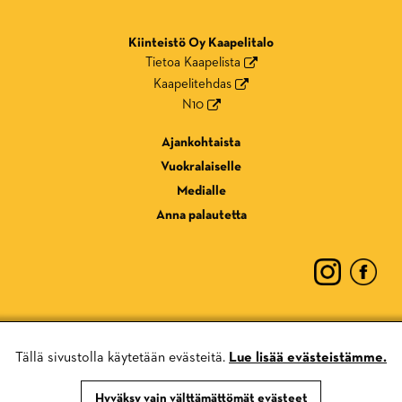
Kiinteistö Oy Kaapelitalo
Tietoa Kaapelista
Kaapelitehdas
N10
Ajankohtaista
Vuokralaiselle
Medialle
Anna palautetta
Tällä sivustolla käytetään evästeitä.
Lue lisää evästeistämme.
Tietosuojaseloste
Evästekäytännöt
Hyväksy vain välttämättömät evästeet