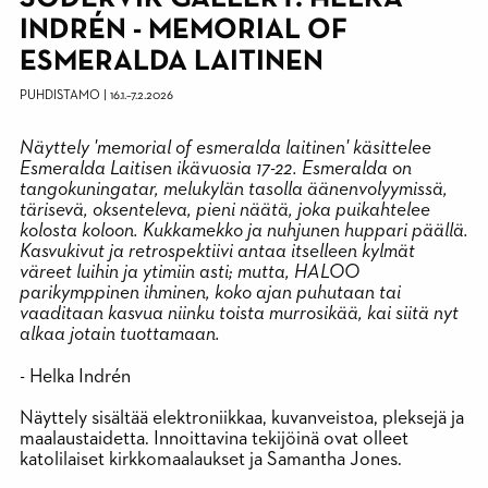
INDRÉN - MEMORIAL OF
ESMERALDA LAITINEN
PUHDISTAMO
|
16.1.
–
7.2.2026
Näyttely 'memorial of esmeralda laitinen' käsittelee
Esmeralda Laitisen ikävuosia 17-22. Esmeralda on
tangokuningatar, melukylän tasolla äänenvolyymissä,
tärisevä, oksenteleva, pieni näätä, joka puikahtelee
kolosta koloon. Kukkamekko ja nuhjunen huppari päällä.
Kasvukivut ja retrospektiivi antaa itselleen kylmät
väreet luihin ja ytimiin asti; mutta, HALOO
parikymppinen ihminen, koko ajan puhutaan tai
vaaditaan kasvua niinku toista murrosikää, kai siitä nyt
alkaa jotain tuottamaan.
-
Helka Indrén
Näyttely sisältää elektroniikkaa, kuvanveistoa, pleksejä ja
maalaustaidetta. Innoittavina tekijöinä ovat olleet
katolilaiset kirkkomaalaukset ja Samantha Jones.