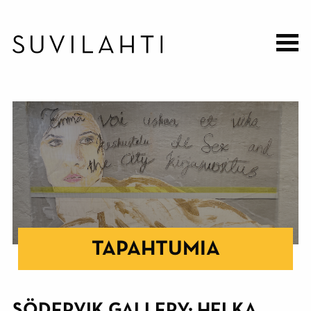
Hyppää
pääsisältöön
TAPAHTUMIA
SÖDERVIK GALLERY: HELKA