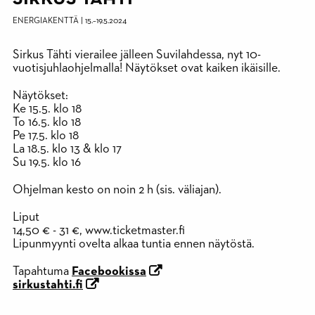
ENERGIAKENTTÄ
|
15.
–
19.5.2024
Sirkus Tähti vierailee jälleen Suvilahdessa, nyt 10-
vuotisjuhlaohjelmalla! Näytökset ovat kaiken ikäisille.
Näytökset:
Ke 15.5. klo 18
To 16.5. klo 18
Pe 17.5. klo 18
La 18.5. klo 13 & klo 17
Su 19.5. klo 16
Ohjelman kesto on noin 2 h (sis. väliajan).
Liput
14,50 € - 31 €, www.ticketmaster.fi
Lipunmyynti ovelta alkaa tuntia ennen näytöstä.
Tapahtuma
Facebookissa
sirkustahti.fi