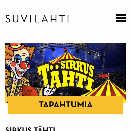
Hyppää
pääsisältöön
TAPAHTUMIA
SIRKUS TÄHTI