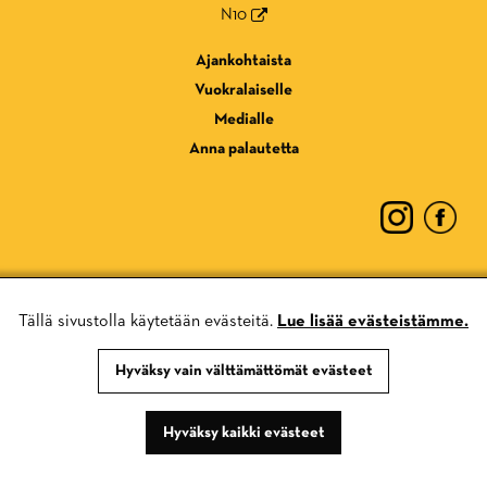
N10
Ajankohtaista
Vuokralaiselle
Medialle
Anna palautetta
Tällä sivustolla käytetään evästeitä.
Lue lisää evästeistämme.
Tietosuojaseloste
Evästekäytännöt
Hyväksy vain välttämättömät evästeet
Hyväksy kaikki evästeet
Suvilahti on Trans Europe Halles -verkoston jäsen.