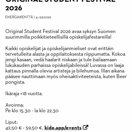
2026
ENERGIAKENTTÄ
|
4.
–
5.9.2026
Original Student Festival 2026 avaa syksyn Suomen
suurimmilla poikkitieteellisillä opiskelijafestareilla!
Kaikki opiskelijat ja opiskelijanmieliset ovat erittäin
tervetulleita alasta ja oppilaitoksesta riippumatta. Kokoa
jengi kasaan, vedä haalarit niskaan ja tule bailaamaan
lukukauden parhaissa opiskelijabileissä! Luvassa on
laaja
kattaus pinnalla olevia artisteja ja bilehumua. Illan aikana
pääsee nauttimaan myös oheisaktiviteeteista, kuten Beer
pongista.
Ikäraja +18 vuotta.
Avoinna:
Pe klo 15.30 - la klo 22.30
Liput:
42,50 € - 59,50 €,
kide.app/events