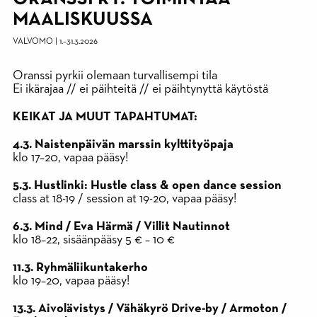
MAALISKUUSSA
VALVOMO
|
1.
–
31.3.2026
Oranssi pyrkii olemaan turvallisempi tila
Ei ikärajaa // ei päihteitä // ei päihtynyttä käytöstä
KEIKAT JA MUUT TAPAHTUMAT:
4.3. Naistenpäivän marssin kylttityöpaja
klo 17–20, vapaa pääsy!
5.3. Hustlinki: Hustle class & open dance session
class at 18-19 / session at 19-20, vapaa pääsy!
6.3. Mind / Eva Härmä / Villit Nautinnot
klo 18–22, sisäänpääsy 5 € – 10 €
11.3. Ryhmäliikuntakerho
klo 19–20, vapaa pääsy!
13.3. Aivolävistys / Vähäkyrö Drive-by / Armoton /