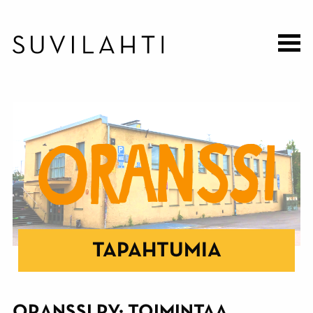
Hyppää
pääsisältöön
TAPAHTUMIA
ORANSSI RY: TOIMINTAA