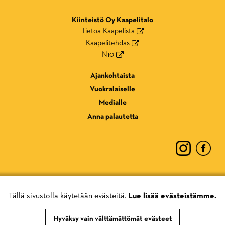
Kiinteistö Oy Kaapelitalo
Tietoa Kaapelista
Kaapelitehdas
N10
Ajankohtaista
Vuokralaiselle
Medialle
Anna palautetta
Tällä sivustolla käytetään evästeitä.
Lue lisää evästeistämme.
Tietosuojaseloste
Evästekäytännöt
Hyväksy vain välttämättömät evästeet