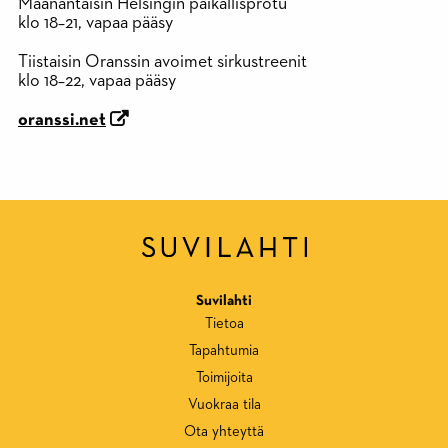
Maanantaisin Helsingin paikallisprotu
klo 18–21, vapaa pääsy
Tiistaisin Oranssin avoimet sirkustreenit
klo 18–22, vapaa pääsy
oranssi.net
Suvilahti
Tietoa
Tapahtumia
Toimijoita
Vuokraa tila
Ota yhteyttä