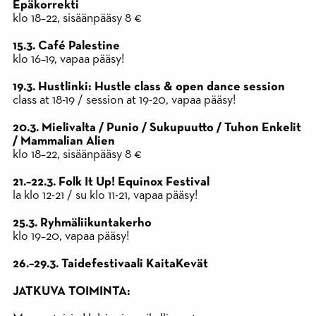
Epäkorrekti
klo 18–22, sisäänpääsy 8 €
15.3. Café Palestine
klo 16–19, vapaa pääsy!
19.3. Hustlinki: Hustle class & open dance session
class at 18-19 / session at 19-20, vapaa pääsy!
20.3. Mielivalta / Punio / Sukupuutto / Tuhon Enkelit
/ Mammalian Alien
klo 18–22, sisäänpääsy 8 €
21.–22.3. Folk It Up! Equinox Festival
la klo 12-21 / su klo 11-21, vapaa pääsy!
25.3. Ryhmäliikuntakerho
klo 19–20, vapaa pääsy!
26.–29.3. Taidefestivaali KaitaKevät
JATKUVA TOIMINTA: