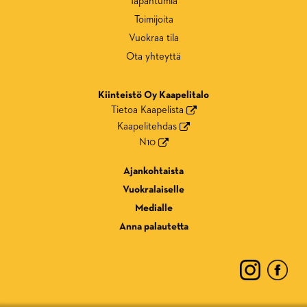
Tapahtumia
Toimijoita
Vuokraa tila
Ota yhteyttä
Kiinteistö Oy Kaapelitalo
Tietoa Kaapelista
Kaapelitehdas
N10
Ajankohtaista
Vuokralaiselle
Medialle
Anna palautetta