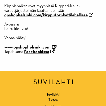
Kirppispaikat ovat myynnissä Kirppari-Kalle-
varausjärjestelmän kautta, lue lisää:
opshophelsinki.com/kirpputori-kattilahallissa
.
Avoinna:
La-su klo 12–16
Vapaa pääsy!
www.opshophelsinki.com
Tapahtuma
Facebookissa
Suvilahti
Tietoa