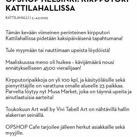
KATTILAHALLISSA
KATTILAHALLI
|
3.
–
4.5.2025
Tämän kevään viimeinen perinteinen kirpputori
Kattilahallissa pidetään kaksipäiväisenä tapahtumana!
Tule myymään tai nauttimaan upeista löydöistä!
Maaliskuussa meno oli huikea – kävijämäärä nousi
ennätykselliseen 4500 vierailijaan!
Kirpputoripaikkoja on yli 100 kpl, ja käsityöläisille sekä
pienyrittäjille on varattuna omalle alueelle 23 paikkaa.
Parvelta löytyy nyt Musa Market, joka on täynnä upeita ja
ainutlaatuisia aarteita!
Toukokuun Art wall by Vivi Tabell Art on nähtävillä hallin
alakerran seinällä.
OPSHOP Cafe tarjoilee jälleen herkut asiakkaille sekä
myyjille.