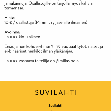
jämäkannuja. Osallistujille on tarjolla myös kahvia
termarissa.
Hinta:
10 € / osallistuja (Mimmit ry jäsenille ilmainen)
Avoinna:
La 11.10. klo 11 alkaen
Ensisijainen kohderyhmä: Yli 15–vuotiaat tytöt, naiset ja
ei-binääriset henkilöt ilman yläikärajaa.
La 11.10. vastaava taiteilija on @millasipola.
Suvilahti