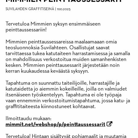
SUVILAHDEN GRAFFITISEINÄ
|
11.10.2025
Tervetuloa Mimmien syksyn ensimmäiseen
peinttaussessariin!
Mimmien peinttaussessareissa maalaamaaan omia
teosluonnoksia Suvilahteen. Osallistujat saavat
tarvittaessa tukea katutaiteen harrastamisessa ja samalla
on mahdollisuus verkostoitua muiden samanhenkisten
kesken. Mimmien peinttausessarit järjestetään noin
kerran kuukaudessa keväästä syksyyn.
Tapahtuma on suunnattu taiteilijoille, harrastajille ja
katutaidetta jo aiemmin kokeilleille, joilla on valmiudet
itsenäiseen työskentelyyn. Tapahtuma ei ole työpaja
vaan ennemmin verkostoitumistapahtuma, jossa katu- ja
graffititaiteesta kiinnostuneet kohtaavat.
Ilmoittaudu mukaan:
mimmit.net/webshop/p/peinttaussessarit
Tervetuloa! Hintaan sisältyvät pohjamaalit ja muutamia