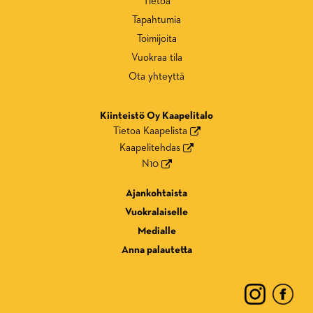
Tietoa
Tapahtumia
Toimijoita
Vuokraa tila
Ota yhteyttä
Kiinteistö Oy Kaapelitalo
Tietoa Kaapelista
Kaapelitehdas
N10
Ajankohtaista
Vuokralaiselle
Medialle
Anna palautetta