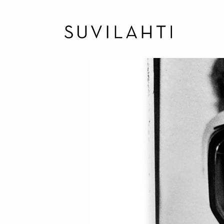
Hyppää
pääsisältöön