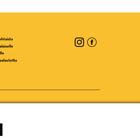
ohtaista
laiselle
lle
palautetta
Tietosuojaseloste
Evästekäytännöt