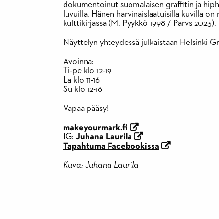
dokumentoinut suomalaisen graffitin ja hipho
luvuilla. Hänen harvinaislaatuisilla kuvilla on 
kulttikirjassa (M. Pyykkö 1998 / Parvs 2023).
Näyttelyn yhteydessä julkaistaan Helsinki Graf
Avoinna:
Ti-pe klo 12-19
La klo 11-16
Su klo 12-16
Vapaa pääsy!
makeyourmark.fi
IG:
Juhana Laurila
Tapahtuma Facebookissa
Kuva: Juhana Laurila