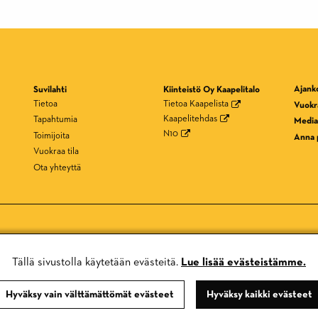
Ajank
Suvilahti
Kiinteistö Oy Kaapelitalo
Tietoa
Tietoa Kaapelista
Vuokra
Kaapelitehdas
Tapahtumia
Media
N10
Toimijoita
Anna 
Vuokraa tila
Ota yhteyttä
s Europe Halles -verkoston jäsen.
Tällä sivustolla käytetään evästeitä.
Lue lisää evästeistämme.
Hyväksy vain välttämättömät evästeet
Hyväksy kaikki evästeet