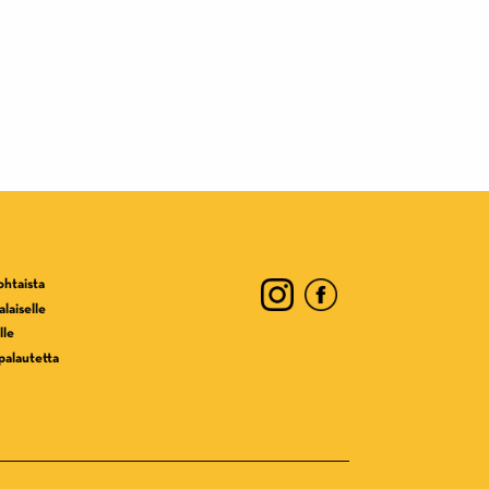
ohtaista
laiselle
lle
palautetta