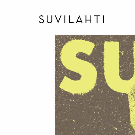
Hyppää
pääsisältöön