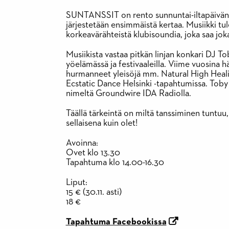
SUNTANSSIT on rento sunnuntai-iltapäivän 
järjestetään ensimmäistä kertaa. Musiikki t
korkeavärähteistä klubisoundia, joka saa joka
Musiikista vastaa pitkän linjan konkari DJ T
yöelämässä ja festivaaleilla. Viime vuosina h
hurmanneet yleisöjä mm. Natural High Healing 
Ecstatic Dance Helsinki -tapahtumissa. Tob
nimeltä Groundwire IDA Radiolla.
Täällä tärkeintä on miltä tanssiminen tuntuu, e
sellaisena kuin olet!
Avoinna:
Ovet klo 13.30
Tapahtuma klo 14.00-16.30
Liput:
15 € (30.11. asti)
18 €
Tapahtuma Facebookissa