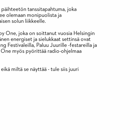
päihteetön tanssitapahtuma, joka
ulee olemaan monipuolista ja
isen solun liikkeelle.
oby One, joka on soittanut vuosia Helsingin
änen energiset ja sielukkaat settinsä ovat
Festivaleilla, Paluu Juurille -festareilla ja
y One myös pyörittää radio-ohjelmaa
ikä miltä se näyttää - tule siis juuri