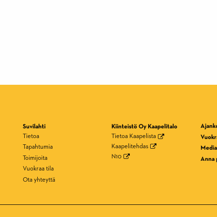
Ajank
Suvilahti
Kiinteistö Oy Kaapelitalo
Tietoa
Tietoa Kaapelista
Vuokra
Kaapelitehdas
Tapahtumia
Media
N10
Toimijoita
Anna 
Vuokraa tila
Ota yhteyttä