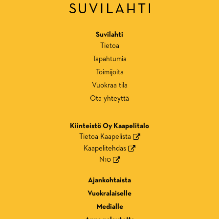
Suvilahti
Tietoa
Tapahtumia
Toimijoita
Vuokraa tila
Ota yhteyttä
Kiinteistö Oy Kaapelitalo
Tietoa Kaapelista
Kaapelitehdas
N10
Ajankohtaista
Vuokralaiselle
Medialle