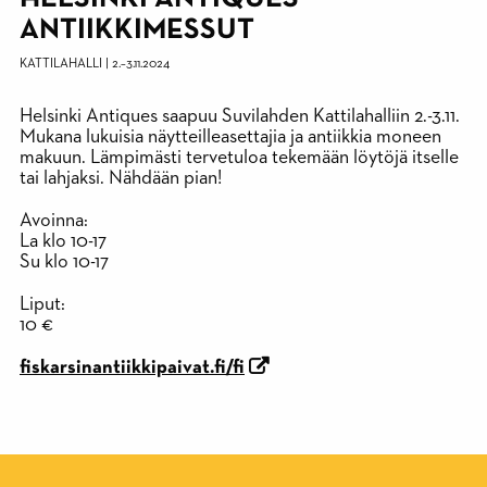
ANTIIKKIMESSUT
KATTILAHALLI
|
2.
–
3.11.2024
Helsinki Antiques saapuu Suvilahden Kattilahalliin 2.-3.11.
Mukana lukuisia näytteilleasettajia ja antiikkia moneen
makuun. Lämpimästi tervetuloa tekemään löytöjä itselle
tai lahjaksi. Nähdään pian!
Avoinna:
La klo 10-17
Su klo 10-17
Liput:
10 €
fiskarsinantiikkipaivat.fi/fi