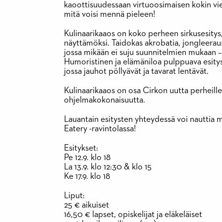
kaoottisuudessaan virtuoosimaisen kokin vie
mitä voisi mennä pieleen!
Kulinaarikaaos
on koko perheen sirkusesitys,
näyttämöksi. Taidokas akrobatia, jongleeraus
jossa mikään ei suju suunnitelmien mukaan – 
Humoristinen ja elämäniloa pulppuava esit
jossa jauhot pöllyävät ja tavarat lentävät.
Kulinaarikaaos on osa Cirkon uutta perheill
ohjelmakokonaisuutta.
Lauantain esitysten yhteydessä voi nauttia 
Eatery -ravintolassa!
Esitykset:
Pe 12.9. klo 18
La 13.9. klo 12:30 & klo 15
Ke 17.9. klo 18
Liput:
25 € aikuiset
16,50 € lapset, opiskelijat ja eläkeläiset