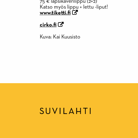
75 € lapsikaverilippu (2+2)
Katso myös lippu + lettu -liput!
www.tiketti.fi
cirko.fi
Kuva: Kai Kuusisto