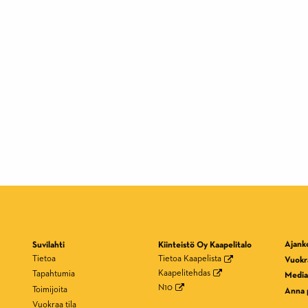
Ajank
Suvilahti
Kiinteistö Oy Kaapelitalo
Tietoa
Tietoa Kaapelista
Vuokra
Kaapelitehdas
Tapahtumia
Media
N10
Toimijoita
Anna 
Vuokraa tila