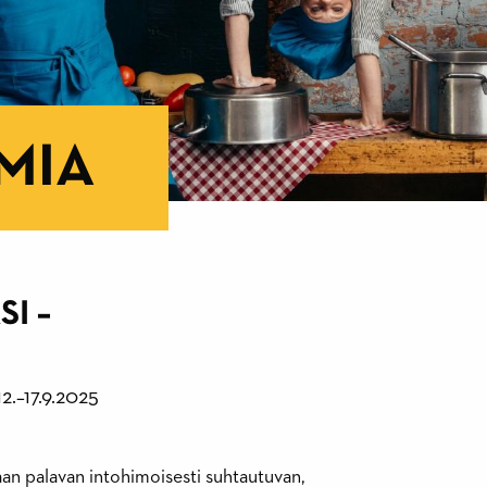
MIA
I –
12.
–
17.9.2025
an palavan intohimoisesti suhtautuvan,