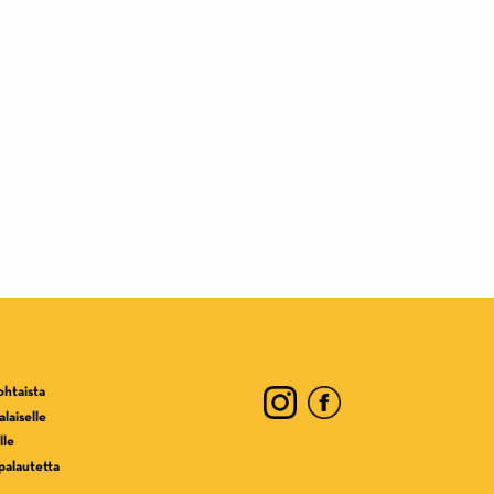
ohtaista
laiselle
lle
palautetta