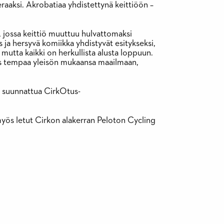
raaksi. Akrobatiaa yhdistettynä keittiöön –
 jossa keittiö muuttuu hulvattomaksi
 ja hersyvä komiikka yhdistyvät esitykseksi,
mutta kaikki on herkullista alusta loppuun.
ys tempaa yleisön mukaansa maailmaan,
e suunnattua
CirkOtus
-
myös letut Cirkon alakerran Peloton Cycling