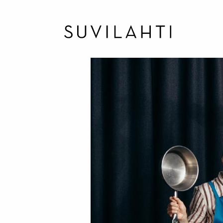
Hyppää
pääsisältöön