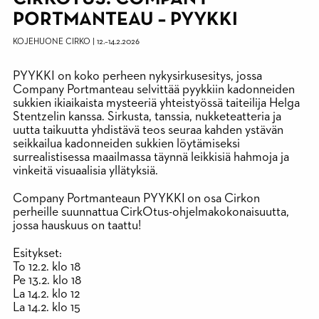
PORTMANTEAU – PYYKKI
KOJEHUONE
CIRKO
|
12.
–
14.2.2026
PYYKKI
on koko perheen nykysirkusesitys, jossa
Company Portmanteau
selvittää pyykkiin kadonneiden
sukkien ikiaikaista mysteeriä yhteistyössä taiteilija
Helga
Stentzelin
kanssa. Sirkusta, tanssia, nukketeatteria ja
uutta taikuutta yhdistävä teos seuraa kahden ystävän
seikkailua kadonneiden sukkien löytämiseksi
surrealistisessa maailmassa täynnä leikkisiä hahmoja ja
vinkeitä visuaalisia yllätyksiä.
Company Portmanteaun
PYYKKI
on osa Cirkon
perheille suunnattua
CirkOtus
-ohjelmakokonaisuutta,
jossa hauskuus on taattu!
Esitykset:
To 12.2. klo 18
Pe 13.2. klo 18
La 14.2. klo 12
La 14.2. klo 15