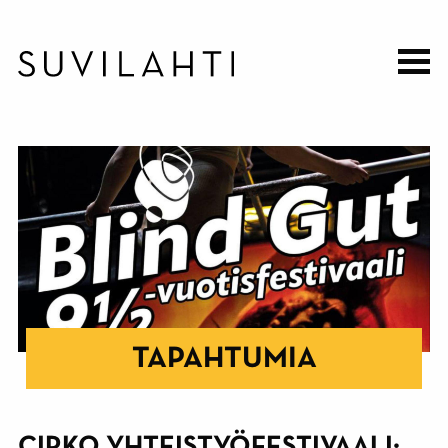
Hyppää
pääsisältöön
TAPAHTUMIA
CIRKO YHTEISTYÖFESTIVAALI: