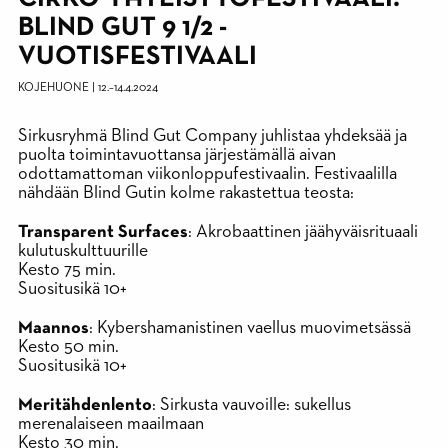
BLIND GUT 9 1/2 -
VUOTISFESTIVAALI
KOJEHUONE
|
12.
–
14.4.2024
Sirkusryhmä Blind Gut Company juhlistaa yhdeksää ja
puolta toimintavuottansa järjestämällä aivan
odottamattoman viikonloppufestivaalin. Festivaalilla
nähdään Blind Gutin kolme rakastettua teosta:
Transparent Surfaces
: Akrobaattinen jäähyväisrituaali
kulutuskulttuurille
Kesto 75 min.
Suositusikä 10+
Maannos
: Kybershamanistinen vaellus muovimetsässä
Kesto 50 min.
Suositusikä 10+
Meritähdenlento
: Sirkusta vauvoille: sukellus
merenalaiseen maailmaan
Kesto 30 min.