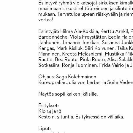
Esiintyvä ryhmä vie katsojat sirkuksen kima
maailmaan sirkustirehtööreineen ja silinteri
mukaan. Tervetuloa upean räiskyvään ja riema
vertaa!
Esiintyjät: Hilma Ala-Kokkila, Kerttu Arnkil
Bardonnèche, Viola Freystätter, Eedla Halone
Janhunen, Johanna Junkkari, Susanna Junkka
Kangas, Mark Kisliuk, Siiri Koivunen, Taika Ko
Manninen, Kreeta Melasniemi, Mustikka Milo
Rautio, Bea Ruutu, Piola Ruutu, Alisa Salakk
Sotkasiira, Ronja Tuominen, Frida Vairio j
Ohjaus: Saga Kolehmainen
Koreografia: Julia von Lerber ja Soile Vede
Näytös sopii kaiken ikäisille.
Esitykset:
Klo 14 ja 18
Kesto n. 2 tuntia. Esityksessä on väliaika.
Liput: