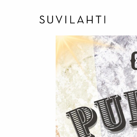
Hyppää
pääsisältöön