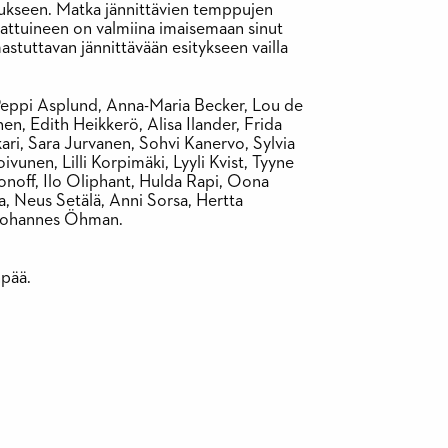
llukseen. Matka jännittävien temppujen
hattuineen on valmiina imaisemaan sinut
stuttavan jännittävään esitykseen vailla
, Peppi Asplund, Anna-Maria Becker, Lou de
n, Edith Heikkerö, Alisa Ilander, Frida
ri, Sara Jurvanen, Sohvi Kanervo, Sylvia
ivunen, Lilli Korpimäki, Lyyli Kvist, Tyyne
noff, Ilo Oliphant, Hulda Rapi, Oona
a, Neus Setälä, Anni Sorsa, Hertta
a Johannes Öhman.
npää.