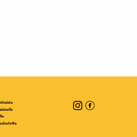
ohtaista
laiselle
lle
palautetta