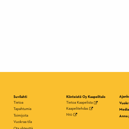
Ajank
Suvilahti
Kiinteistö Oy Kaapelitalo
Tietoa
Tietoa Kaapelista
Vuokra
Kaapelitehdas
Tapahtumia
Media
N10
Toimijoita
Anna 
Vuokraa tila
Ota yhteyttä