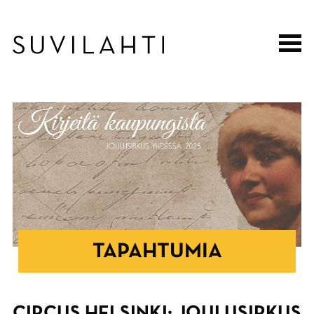
Hyppää
pääsisältöön
TAPAHTUMIA
CIRCUS HELSINKI: JOULUSIRKUS