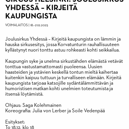
YHDESSÄ – KIRJEITÄ
KAUPUNGISTA
VOIMALAITOS
|
18.
–
21.12.2025
Joulusirkus Yhdessä – Kirjeitä kaupungista on lämmin ja
hauska sirkusesitys, jossa Korvatunturin rauhallisuuteen
kyllästynyt nuori tonttu astuu rohkeasti kohti seikkailua.
Kaupungin syke ja unelma sirkustähden elämästä vetävät
tonttua vastustamattomasti puoleensa. Uusien
haasteiden ja ystävien keskellä tontun mieltä kaihertaa
kuitenkin kaipuu tuttuun ja turvalliseen elämään. Kirjeitä
kaupungista tarjoaa katsojille sydäntälämmittävän ja
humoristisen matkan kohti unelmien toteutumista ja
itsensä löytämistä.
Ohjaus: Saga Kolehmainen
Koreografia: Julia von Lerber ja Soile Vedenpää
Esitykset:
To
18.12. klo 18