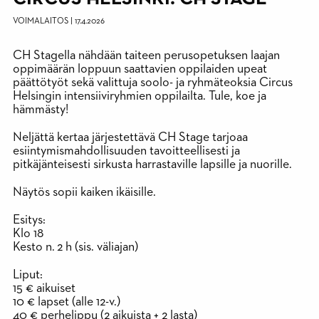
VOIMALAITOS
|
17.4.2026
CH Stagella nähdään taiteen perusopetuksen laajan
oppimäärän loppuun saattavien oppilaiden upeat
päättötyöt sekä valittuja soolo- ja ryhmäteoksia Circus
Helsingin intensiiviryhmien oppilailta. Tule, koe ja
hämmästy!
Neljättä kertaa järjestettävä CH Stage tarjoaa
esiintymismahdollisuuden tavoitteellisesti ja
pitkäjänteisesti sirkusta harrastaville lapsille ja nuorille.
Näytös sopii kaiken ikäisille.
Esitys:
K
lo 18
Kesto n. 2 h (sis. väliajan)
Liput:
15 € aikuiset
10 € lapset (alle 12-v.)
40 € perhelippu (2 aikuista + 2 lasta)