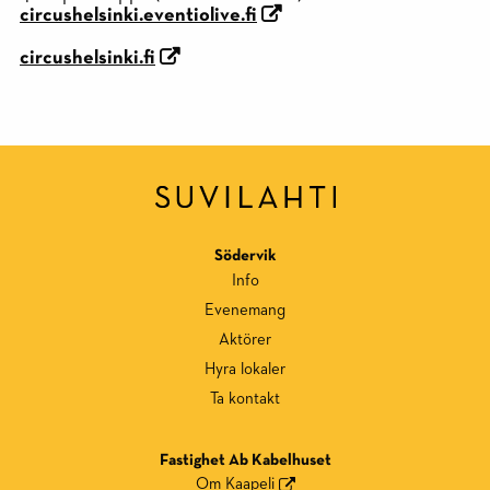
circushelsinki.eventiolive.fi
circushelsinki.fi
Södervik
Info
Evenemang
Aktörer
Hyra lokaler
Ta kontakt
Fastighet Ab Kabelhuset
Om Kaapeli