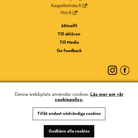
Kaapelitehdas.fi
N10.fi
Aktuellt
Till aktören
Till Media
Ge feedback
Denna webbplats använder cookies.
Läs mer om vår
cookiepolicy.
Dataskyddsmeddelande
Tillåt endast nödvändiga cookies
Kaka policy
Godkänn alla cookies