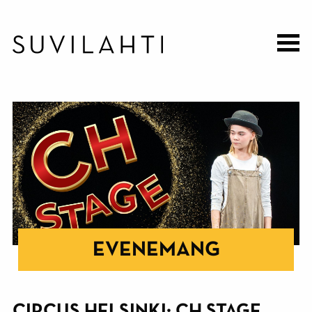
Hoppa
till
huvudinnehåll
EVENEMANG
CIRCUS HELSINKI: CH STAGE