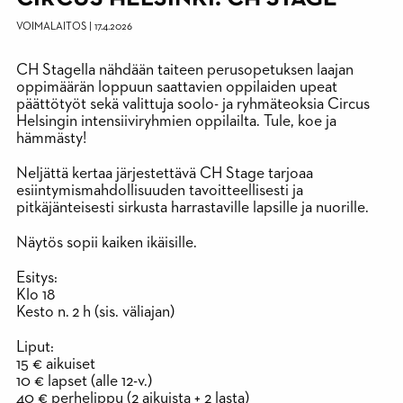
VOIMALAITOS
|
17.4.2026
CH Stagella nähdään taiteen perusopetuksen laajan
oppimäärän loppuun saattavien oppilaiden upeat
päättötyöt sekä valittuja soolo- ja ryhmäteoksia Circus
Helsingin intensiiviryhmien oppilailta. Tule, koe ja
hämmästy!
Neljättä kertaa järjestettävä CH Stage tarjoaa
esiintymismahdollisuuden tavoitteellisesti ja
pitkäjänteisesti sirkusta harrastaville lapsille ja nuorille.
Näytös sopii kaiken ikäisille.
Esitys:
K
lo 18
Kesto n. 2 h (sis. väliajan)
Liput:
15 € aikuiset
10 € lapset (alle 12-v.)
40 € perhelippu (2 aikuista + 2 lasta)