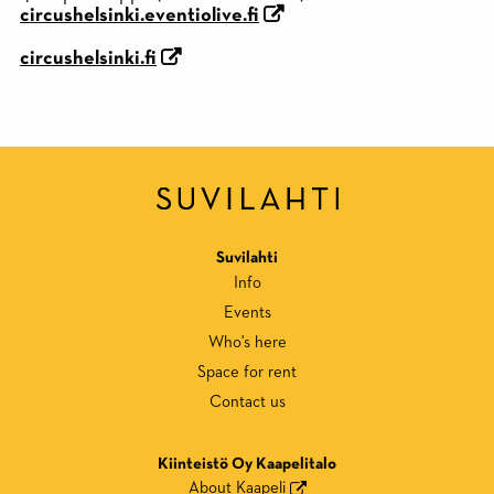
circushelsinki.eventiolive.fi
circushelsinki.fi
Suvilahti
Info
Events
Who's here
Space for rent
Contact us
Kiinteistö Oy Kaapelitalo
About Kaapeli