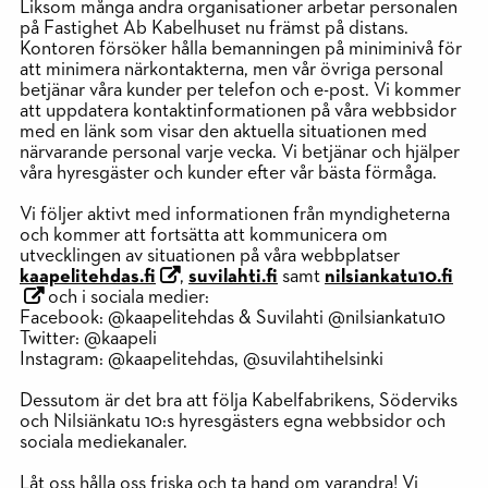
Liksom många andra organisationer arbetar personalen
på Fastighet Ab Kabelhuset nu främst på distans.
Kontoren försöker hålla bemanningen på miniminivå för
att minimera närkontakterna, men vår övriga personal
betjänar våra kunder per telefon och e-post. Vi kommer
att uppdatera kontaktinformationen på våra webbsidor
med en länk som visar den aktuella situationen med
närvarande personal varje vecka. Vi betjänar och hjälper
våra hyresgäster och kunder efter vår bästa förmåga.
Vi följer aktivt med informationen från myndigheterna
och kommer att fortsätta att kommunicera om
utvecklingen av situationen på våra webbplatser
kaapelitehdas.fi
,
suvilahti.fi
samt
nilsiankatu10.fi
och i sociala medier:
Facebook: @kaapelitehdas & Suvilahti @nilsiankatu10
Twitter: @kaapeli
Instagram: @kaapelitehdas, @suvilahtihelsinki
Dessutom är det bra att följa Kabelfabrikens, Söderviks
och Nilsiänkatu 10:s hyresgästers egna webbsidor och
sociala mediekanaler.
Låt oss hålla oss friska och ta hand om varandra! Vi