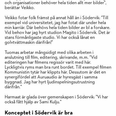
och organisationer behöver hela tiden allt mer bilder",
berättar Veikko.
Veikko fotar folk främst på annat håll än i Södervik: "Till
exempel vid universitetet, jag har fotat där under hela
min karriär. Där behövs hela tiden bilder av bl a forskare.
Vid behov har jag hyrt studion Magito i Södervik. Det är
stans förmånligaste studio. Vi har också lånat en
golvtvättmaskin därifrån!"
Tuomas arbetar mångsidigt med olika arbeten i
anslutning till film, editering, skrivande, m.m. "Vid
editeringen har filmens regissör varit med här.
Lyckligtvis ryms man bra runt bordet. Till exempel filmen
Kommunistin tytär har klippts här. Dessutom är det en
synergifördel att Auruaudio är hyresgäst i samma
byggnad. Jag har hyrt ljudinspelningsutrustning
därifrån."
Harmaat är glada över gemenskapen i Södervik: "Vi har
också fått hjälp av Sami Kulju."
Konceptet i Södervik är bra