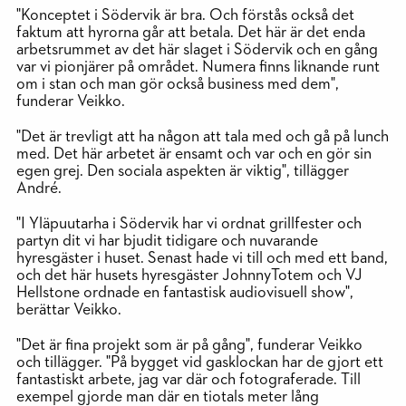
"Konceptet i Södervik är bra. Och förstås också det
faktum att hyrorna går att betala. Det här är det enda
arbetsrummet av det här slaget i Södervik och en gång
var vi pionjärer på området. Numera finns liknande runt
om i stan och man gör också business med dem",
funderar Veikko.
"Det är trevligt att ha någon att tala med och gå på lunch
med. Det här arbetet är ensamt och var och en gör sin
egen grej. Den sociala aspekten är viktig", tillägger
André.
"I Yläpuutarha i Södervik har vi ordnat grillfester och
partyn dit vi har bjudit tidigare och nuvarande
hyresgäster i huset. Senast hade vi till och med ett band,
och det här husets hyresgäster JohnnyTotem och VJ
Hellstone ordnade en fantastisk audiovisuell show",
berättar Veikko.
"Det är fina projekt som är på gång", funderar Veikko
och tillägger. "På bygget vid gasklockan har de gjort ett
fantastiskt arbete, jag var där och fotograferade. Till
exempel gjorde man där en tiotals meter lång