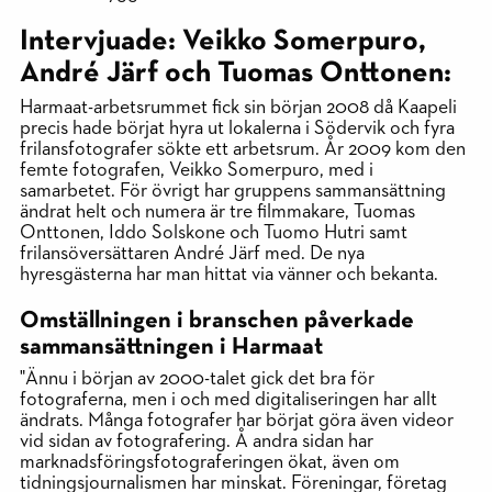
Intervjuade: Veikko Somerpuro,
André Järf och Tuomas Onttonen:
Harmaat-arbetsrummet fick sin början 2008 då Kaapeli
precis hade börjat hyra ut lokalerna i Södervik och fyra
frilansfotografer sökte ett arbetsrum. År 2009 kom den
femte fotografen, Veikko Somerpuro, med i
samarbetet. För övrigt har gruppens sammansättning
ändrat helt och numera är tre filmmakare, Tuomas
Onttonen, Iddo Solskone och Tuomo Hutri samt
frilansöversättaren André Järf med. De nya
hyresgästerna har man hittat via vänner och bekanta.
Omställningen i branschen påverkade
sammansättningen i Harmaat
"Ännu i början av 2000-talet gick det bra för
fotograferna, men i och med digitaliseringen har allt
ändrats. Många fotografer har börjat göra även videor
vid sidan av fotografering. Å andra sidan har
marknadsföringsfotograferingen ökat, även om
tidningsjournalismen har minskat. Föreningar, företag