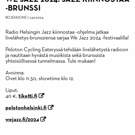
-BRUNSSI
KOJEHUONE
|
24.11.2024
Radio Helsingin Jazz kiinnostaa -ohjelma jatkaa
livelähetys-brunssiensa sarjaa We Jazz 2024 -festivaalilla!
Peloton Cycling Eateryssä tehdään livelähetystä radioon
ja nautitaan hyvästä musiikista sekä brunssista
yhteisöllisessä tunnelmassa. Tule mukaan!
Avoinna:
Ovet klo 11.30, showtime klo 12.
Liput:
40 €,
tiketti.fi
pelotonhelsinki.fi
wejazz.fi/2024