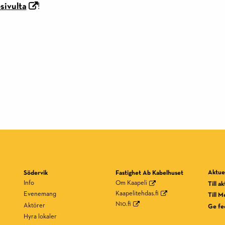
sivulta
!
Aktuel
Södervik
Fastighet Ab Kabelhuset
Info
Om Kaapeli
Till a
Kaapelitehdas.fi
Evenemang
Till M
N10.fi
Aktörer
Ge fe
Hyra lokaler