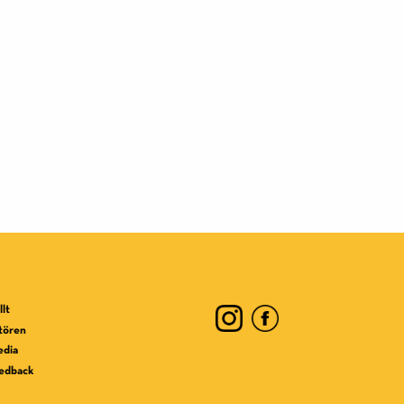
lt
ktören
edia
edback