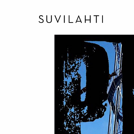
Hoppa
till
huvudinnehåll