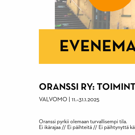
EVENEM
ORANSSI RY: TOIMI
VALVOMO
|
11.
–
31.1.2025
Oranssi pyrkii olemaan turvallisempi tila.
Ei ikärajaa // Ei päihteitä // Ei päihtynyttä k