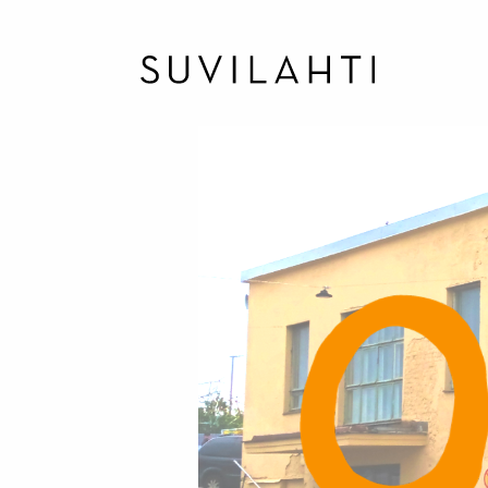
Hoppa
till
huvudinnehåll