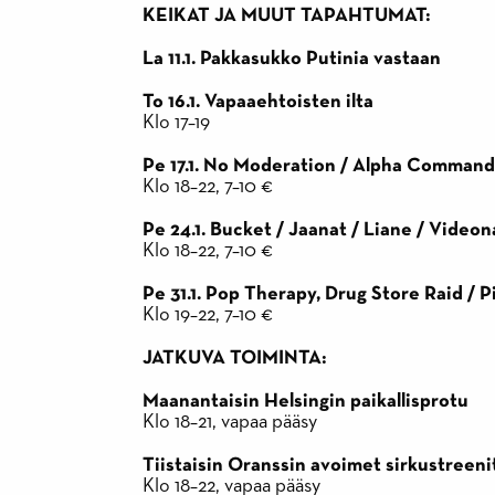
KEIKAT JA MUUT TAPAHTUMAT:
La 11.1. Pakkasukko Putinia vastaan
To 16.1. Vapaaehtoisten ilta
Klo 17–19
Pe 17.1. No Moderation / Alpha Command
Klo 18–22, 7–10 €
Pe 24.1. Bucket / Jaanat / Liane / Video
Klo 18–22, 7–10 €
Pe 31.1. Pop Therapy, Drug Store Raid / Pi
Klo 19–22, 7–10 €
JATKUVA TOIMINTA:
Maanantaisin Helsingin paikallisprotu
Klo 18–21, vapaa pääsy
Tiistaisin Oranssin avoimet sirkustreeni
Klo 18–22, vapaa pääsy