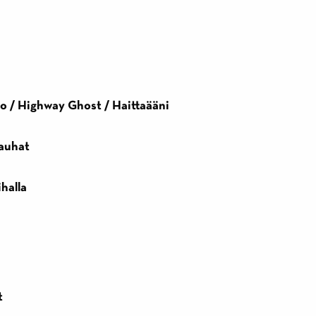
o / Highway Ghost / Haittaääni
nauhat
halla
t