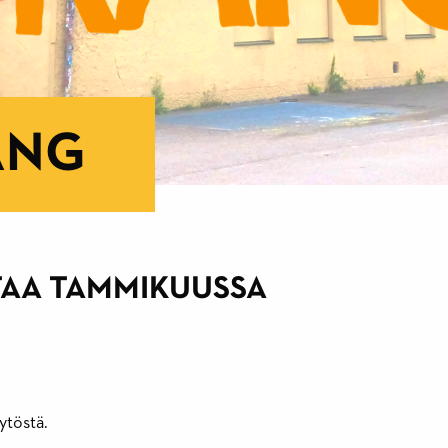
ANG
NTAA TAMMIKUUSSA
äytöstä.