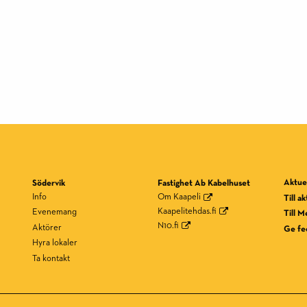
Aktuel
Södervik
Fastighet Ab Kabelhuset
Info
Om Kaapeli
Till a
Kaapelitehdas.fi
Evenemang
Till M
N10.fi
Aktörer
Ge fe
Hyra lokaler
Ta kontakt