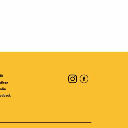
lt
ktören
edia
edback