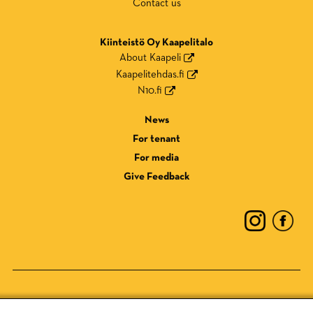
Contact us
Kiinteistö Oy Kaapelitalo
About Kaapeli
Kaapelitehdas.fi
N10.fi
News
For tenant
For media
Give Feedback
Privacy Policy
Cookie Policy