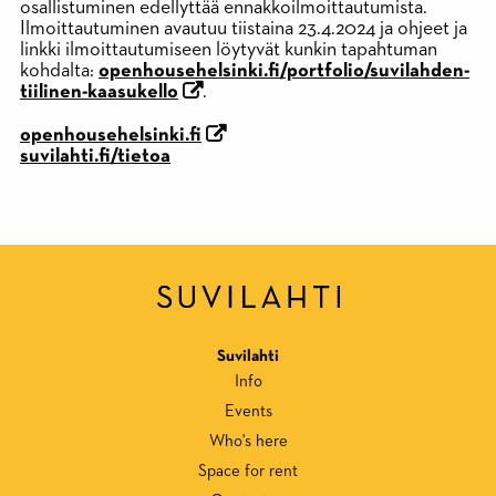
osallistuminen edellyttää ennakkoilmoittautumista.
Ilmoittautuminen avautuu tiistaina 23.4.2024 ja ohjeet ja
linkki ilmoittautumiseen löytyvät kunkin tapahtuman
kohdalta:
openhousehelsinki.fi/portfolio/suvilahden-
tiilinen-kaasukello
.
openhousehelsinki.fi
suvilahti.fi/tietoa
Suvilahti
Info
Events
Who's here
Space for rent