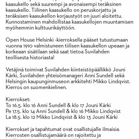
kaasukello sekä suurempi ja avonaisempi teräksinen
kaasukello. Tiilinen kaasukello on peruskorjattu ja
teräksisen kaasukellon korjaustyöt on juuri aloitettu.
Kunnostaminen mahdollistaa kaasukellojen muuntamisen
myöhemmin kulttuurikäyttöön.
Open House Helsinki -kierroksella pääset tutustumaan
vuonna 1910 valmistuneen tiilisen kaasukellon upeaan ja
korkeaan sisätilaan sekä saat tietoa Suvilahden
teollisesta historiasta!
Vetäjinä toimivat Suvilahden kiinteistöpäällikkö Jouni
Kärki, Suvilahden yhteisömanageri Anni Sundell sekä
Helsingin kaupunginmuseon arkkitehti Mikko Lindqvist.
Kierros on suomenkielinen.
Kierrokset:
To 16.5. klo 16 Anni Sundell & klo 17 Jouni Kärki
Pe 17.5. klo 14 Anni Sundell & klo 16 Mikko Lindqvist
La 18.5. klo 12 Mikko Lindqvist & klo 13 Jouni Kärki
Kierrokset ja tapahtumat ovat osallistujalle ilmaisia.
Kierrosten osallistujamäärä on rajoitettu ja