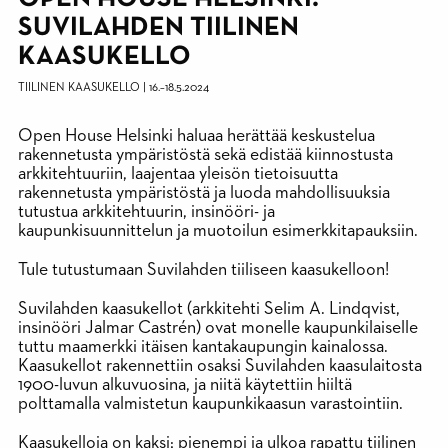
SUVILAHDEN TIILINEN
KAASUKELLO
TIILINEN KAASUKELLO
|
16.
–
18.5.2024
Open House Helsinki haluaa herättää keskustelua
rakennetusta ympäristöstä sekä edistää kiinnostusta
arkkitehtuuriin, laajentaa yleisön tietoisuutta
rakennetusta ympäristöstä ja luoda mahdollisuuksia
tutustua arkkitehtuurin, insinööri- ja
kaupunkisuunnittelun ja muotoilun esimerkkitapauksiin.
Tule tutustumaan Suvilahden tiiliseen kaasukelloon!
Suvilahden kaasukellot (arkkitehti Selim A. Lindqvist,
insinööri Jalmar Castrén) ovat monelle kaupunkilaiselle
tuttu maamerkki itäisen kantakaupungin kainalossa.
Kaasukellot rakennettiin osaksi Suvilahden kaasulaitosta
1900-luvun alkuvuosina, ja niitä käytettiin hiiltä
polttamalla valmistetun kaupunkikaasun varastointiin.
Kaasukelloja on kaksi; pienempi ja ulkoa rapattu tiilinen