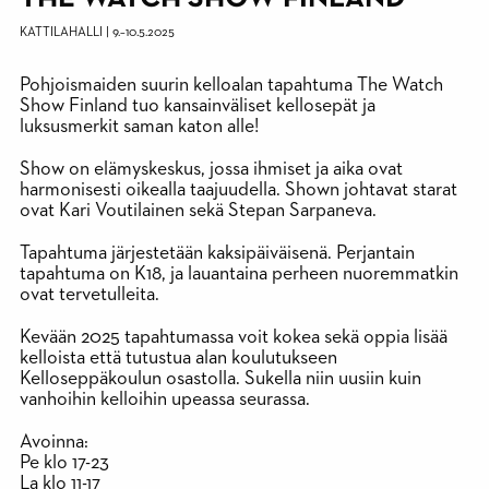
KATTILAHALLI
|
9.
–
10.5.2025
Pohjoismaiden suurin kelloalan tapahtuma The Watch
Show Finland tuo kansainväliset kellosepät ja
luksusmerkit saman katon alle!
Show on elämyskeskus, jossa ihmiset ja aika ovat
harmonisesti oikealla taajuudella. Shown johtavat starat
ovat Kari Voutilainen sekä Stepan Sarpaneva.
Tapahtuma järjestetään kaksipäiväisenä. Perjantain
tapahtuma on K18, ja lauantaina perheen nuoremmatkin
ovat tervetulleita.
Kevään 2025 tapahtumassa voit kokea sekä oppia lisää
kelloista että tutustua alan koulutukseen
Kelloseppäkoulun osastolla. Sukella niin uusiin kuin
vanhoihin kelloihin upeassa seurassa.
Avoinna:
Pe klo 17-23
La klo 11-17