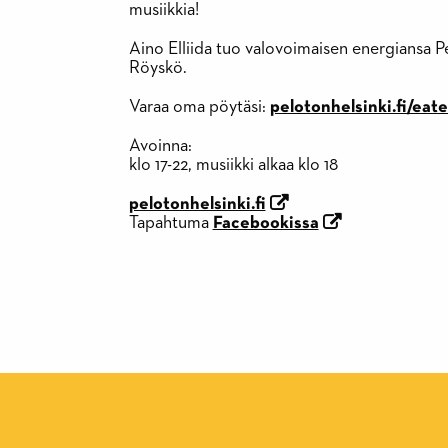
musiikkia!
Aino Elliida tuo valovoimaisen energiansa Pel
Röyskö.
Varaa oma pöytäsi:
pelotonhelsinki.fi/eate
Avoinna:
klo 17-22, musiikki alkaa klo 18
pelotonhelsinki.fi
Tapahtuma
Facebookissa