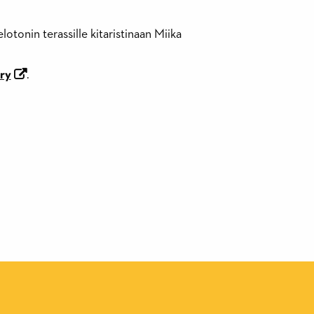
otonin terassille kitaristinaan Miika
ry
.