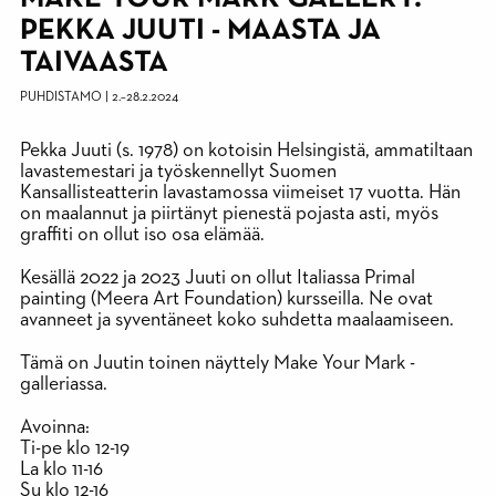
PEKKA JUUTI - MAASTA JA
TAIVAASTA
PUHDISTAMO
|
2.
–
28.2.2024
Pekka Juuti (s. 1978) on kotoisin Helsingistä, ammatiltaan
lavastemestari ja työskennellyt Suomen
Kansallisteatterin lavastamossa viimeiset 17 vuotta. Hän
on maalannut ja piirtänyt pienestä pojasta asti, myös
graffiti on ollut iso osa elämää.
Kesällä 2022 ja 2023 Juuti on ollut Italiassa Primal
painting (Meera Art Foundation) kursseilla. Ne ovat
avanneet ja syventäneet koko suhdetta maalaamiseen.
Tämä on Juutin toinen näyttely Make Your Mark -
galleriassa.
Avoinna:
Ti-pe klo 12-19
La klo 11-16
Su klo 12-16