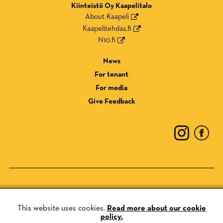
Kiinteistö Oy Kaapelitalo
About Kaapeli
Kaapelitehdas.fi
N10.fi
News
For tenant
For media
Give Feedback
Privacy Policy
Cookie Policy
This website uses cookies.
Read more about our cookie
policy.