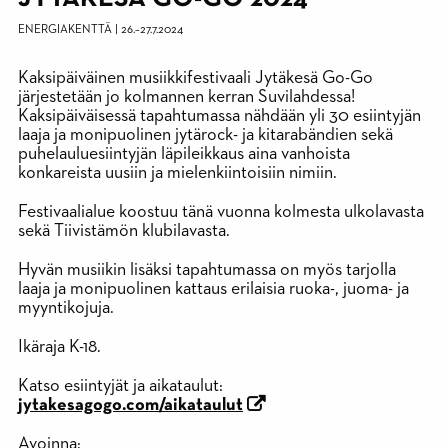
ENERGIAKENTTÄ
|
26.
–
27.7.2024
Kaksipäiväinen musiikkifestivaali Jytäkesä Go-Go
järjestetään jo kolmannen kerran Suvilahdessa!
Kaksipäiväisessä tapahtumassa nähdään yli 30 esiintyjän
laaja ja monipuolinen jytärock- ja kitarabändien sekä
puhelauluesiintyjän läpileikkaus aina vanhoista
konkareista uusiin ja mielenkiintoisiin nimiin.
Festivaalialue koostuu tänä vuonna kolmesta ulkolavasta
sekä Tiivistämön klubilavasta.
Hyvän musiikin lisäksi tapahtumassa on myös tarjolla
laaja ja monipuolinen kattaus erilaisia ruoka-, juoma- ja
myyntikojuja.
Ikäraja K-18.
Katso esiintyjät ja aikataulut:
jytakesagogo.com/aikataulut
Avoinna: