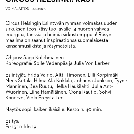
VOIMALAITOS
|
13.10.2023
Circus Helsingin Esiintyvän ryhmän voimakas uuden
sirkuksen teos Räsy tuo lavalle 14 nuoren vahvaa
energiaa, tanssia ja huimia sirkustemppuja! Räsyn
maailma on saanut inspiraationsa suomalaisesta
kansanmusiikista ja räsymatoista.
Ohjaus: Saga Kolehmainen
Koreografia: Soile Vedenpää ja Julia Von Lerber
Esiintyjät: Frida Vairio, Altti Timonen, Lilli Korpimäki,
Neus Setälä, Hilma Ala-Kokkila, Johanna Junkkari, Tyyne
Manninen, Bea Ruutu, Helka Haukilahti, Julia Ant-
Wuorinen, Liina Hämäläinen, Oona Rautio, Sohvi
Kanervo, Viola Freystätter
Näytös sopii kaiken ikäisille. Kesto n. 40 min.
Esitys:
Pe 13.10. klo 19